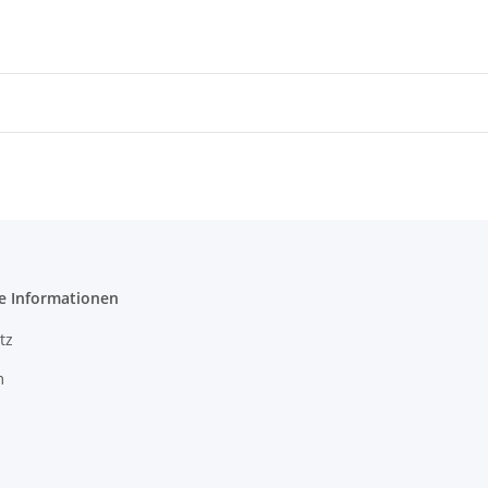
e Informationen
tz
m