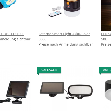
 COB LED 100L
Laterne Smart Light Akku-Solar
LED S
nmeldung sichtbar
300L
50L
Preise nach Anmeldung sichtbar
Preis
AUF LAGER
AUF 