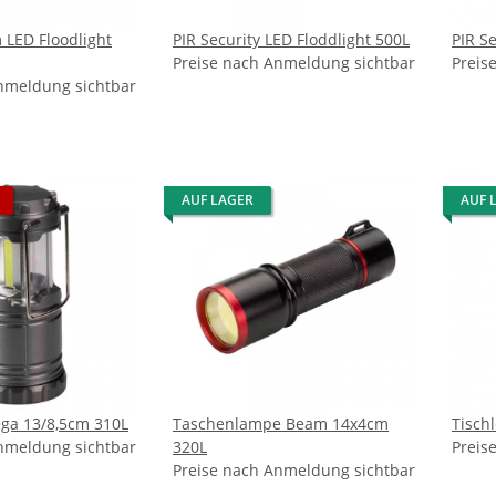
 LED Floodlight
PIR Security LED Floddlight 500L
PIR Se
Preise nach Anmeldung sichtbar
Preis
nmeldung sichtbar
AUF LAGER
AUF 
ega 13/8,5cm 310L
Taschenlampe Beam 14x4cm
Tisch
nmeldung sichtbar
320L
Preis
Preise nach Anmeldung sichtbar