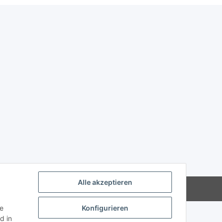
Alle akzeptieren
Powered by
JTL-Shop
ie
Konfigurieren
d in