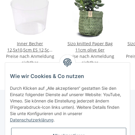
Inner Becher
Sizo knitted Paper Bag
Siz
12,5x10,5cm ES 12,5cm
11cm olive 6er
Preise nach Anmeldung
trans
Preise nach Anmeldung
Prei
sichtbar
sichtbar
Wie wir Cookies & Co nutzen
Durch Klicken auf „Alle akzeptieren“ gestatten Sie den
Einsatz folgender Dienste auf unserer Website: YouTube,
Vimeo. Sie können die Einstellung jederzeit ändern
(Fingerabdruck-Icon links unten). Weitere Details finden
Informationen
Sie unte
Konfigurieren
und in unserer
Datenschutzerklärung
.
Gesetzliche Informationen