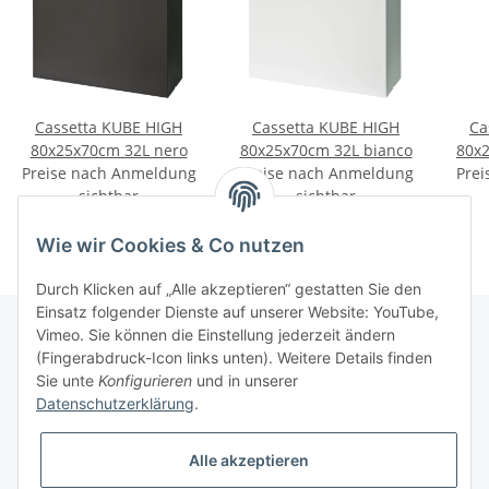
Cassetta KUBE HIGH
Cassetta KUBE HIGH
Ca
80x25x70cm 32L nero
80x25x70cm 32L bianco
80x2
Preise nach Anmeldung
Preise nach Anmeldung
Prei
sichtbar
sichtbar
Wie wir Cookies & Co nutzen
Durch Klicken auf „Alle akzeptieren“ gestatten Sie den
Einsatz folgender Dienste auf unserer Website: YouTube,
Vimeo. Sie können die Einstellung jederzeit ändern
(Fingerabdruck-Icon links unten). Weitere Details finden
Informationen
Sie unte
Konfigurieren
und in unserer
Datenschutzerklärung
.
Gesetzliche Informationen
Alle akzeptieren