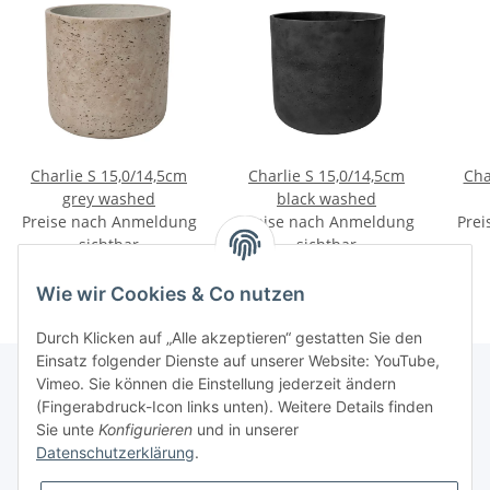
Charlie S 15,0/14,5cm
Charlie S 15,0/14,5cm
Cha
grey washed
black washed
Preise nach Anmeldung
Preise nach Anmeldung
Prei
sichtbar
sichtbar
Wie wir Cookies & Co nutzen
Durch Klicken auf „Alle akzeptieren“ gestatten Sie den
Einsatz folgender Dienste auf unserer Website: YouTube,
Vimeo. Sie können die Einstellung jederzeit ändern
(Fingerabdruck-Icon links unten). Weitere Details finden
Informationen
Sie unte
Konfigurieren
und in unserer
Datenschutzerklärung
.
Gesetzliche Informationen