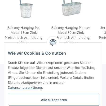
Balcony Hanging Pot
Balcony Hanging Planter
3er
Metal 15cm Zink
Metal 30cm Zink
U
Preise nach Anmeldung
Preise nach Anmeldung
Prei
sichtbar
sichtbar
Wie wir Cookies & Co nutzen
Durch Klicken auf „Alle akzeptieren“ gestatten Sie den
Einsatz folgender Dienste auf unserer Website: YouTube,
Vimeo. Sie können die Einstellung jederzeit ändern
(Fingerabdruck-Icon links unten). Weitere Details finden
Informationen
Sie unte
Konfigurieren
und in unserer
Datenschutzerklärung
.
Gesetzliche Informationen
Alle akzeptieren