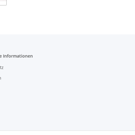
e Informationen
tz
m