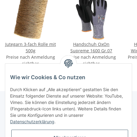
Jutegarn 3-fach Rolle mit
Handschuh OxOn
H
500g
Supreme 1600 Gr.07
Wi
Preise nach Anmeldung
Preise nach Anmeldung
Prei
sichtbar
sichtbar
Wie wir Cookies & Co nutzen
Durch Klicken auf „Alle akzeptieren“ gestatten Sie den
Einsatz folgender Dienste auf unserer Website: YouTube,
Vimeo. Sie können die Einstellung jederzeit ändern
(Fingerabdruck-Icon links unten). Weitere Details finden
Informationen
Sie unte
Konfigurieren
und in unserer
Datenschutzerklärung
.
Gesetzliche Informationen