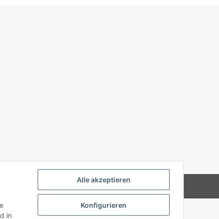
Alle akzeptieren
Powered by
JTL-Shop
ie
Konfigurieren
d in