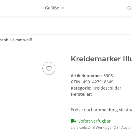
Gefäße
Ga
graph 2-6 mm weiß
Kreidemarker Il
Artikelnummer:
89051
GTIN:
4901427918649
Kategorie:
Kreideschilder
Hersteller:
Preise nach Anmeldung sichtb
Sofort verfügbar
Lieferzeit:
2 - 3 Werktage
(DE - Ausla