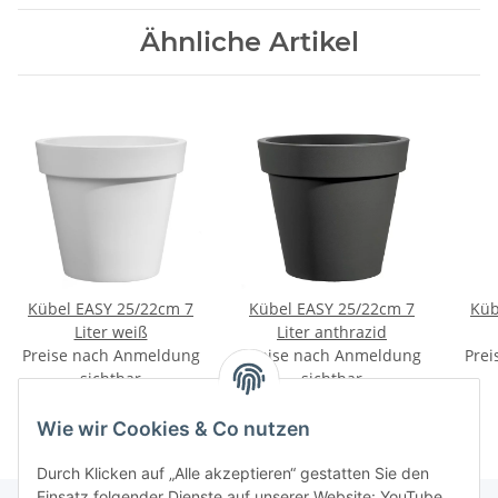
Ähnliche Artikel
Kübel EASY 25/22cm 7
Kübel EASY 25/22cm 7
Küb
Liter weiß
Liter anthrazid
Preise nach Anmeldung
Preise nach Anmeldung
Prei
sichtbar
sichtbar
Wie wir Cookies & Co nutzen
Durch Klicken auf „Alle akzeptieren“ gestatten Sie den
Einsatz folgender Dienste auf unserer Website: YouTube,