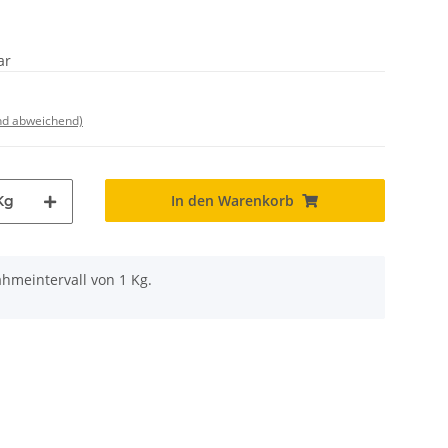
ar
nd abweichend)
In den Warenkorb
Kg
hmeintervall von 1 Kg.