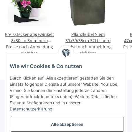
Preisstecker abgewinkelt
Pflanzkübel Siepi
P
8x30cm 3mm nero
39x39/35cm 32Ltr nero
Preise nach Anmeldung
10Stück
Preise nach Anmeldung
Prei
sichtbar
sichtbar
Wie wir Cookies & Co nutzen
Durch Klicken auf „Alle akzeptieren“ gestatten Sie den
Einsatz folgender Dienste auf unserer Website: YouTube,
Vimeo. Sie können die Einstellung jederzeit ändern
(Fingerabdruck-Icon links unten). Weitere Details finden
Informationen
Sie unte
Konfigurieren
und in unserer
Datenschutzerklärung
.
Gesetzliche Informationen
Alle akzeptieren