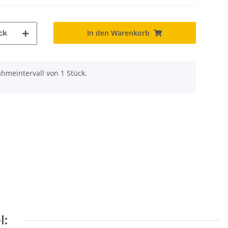
In den Warenkorb
ck
hmeintervall von 1 Stück.
l: