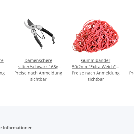
re
Damenschere
Gummibänder
silber/schwarz 165g
50/2mm"Extra Weich" 1
ung
Preise nach Anmeldung
18cm
Preise nach Anmeldung
kg,rot
Pr
sichtbar
sichtbar
e Informationen