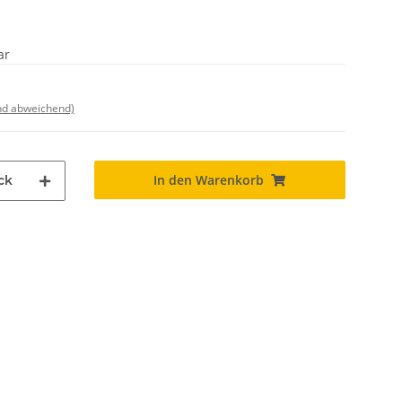
ar
nd abweichend)
In den Warenkorb
ck