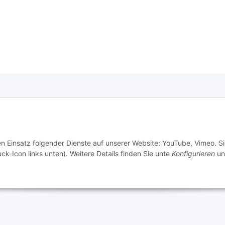
e Informationen
tz
en Einsatz folgender Dienste auf unserer Website: YouTube, Vimeo. S
m
ck-Icon links unten). Weitere Details finden Sie unte
Konfigurieren
un