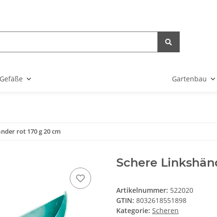
Gefäße
Gartenbau
nder rot 170 g 20 cm
Schere Linkshänd
Artikelnummer:
522020
GTIN:
8032618551898
Kategorie:
Scheren