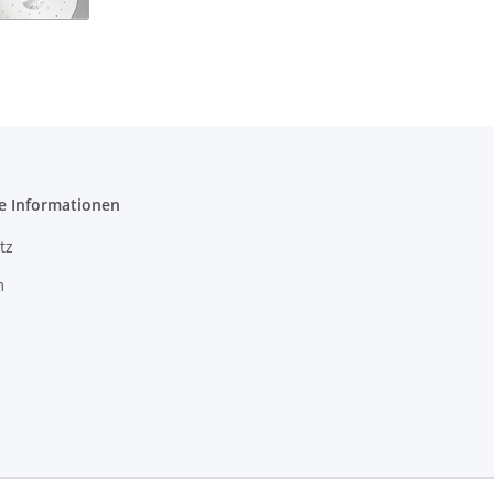
e Informationen
tz
m