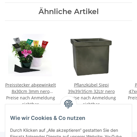
Ähnliche Artikel
Preisstecker abgewinkelt
Pflanzkübel Siepi
P
8x30cm 3mm nero
39x39/35cm 32Ltr nero
Preise nach Anmeldung
10Stück
Preise nach Anmeldung
Prei
sichtbar
sichtbar
Wie wir Cookies & Co nutzen
Durch Klicken auf „Alle akzeptieren“ gestatten Sie den
Einsatz folgender Dienste auf unserer Website: YouTube,