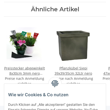
Ähnliche Artikel
Preisstecker abgewinkelt
Pflanzkübel Siepi
P
8x30cm 3mm nero
39x39/35cm 32Ltr nero
Preise nach Anmeldung
10Stück
Preise nach Anmeldung
Prei
sichtbar
sichtbar
Wie wir Cookies & Co nutzen
Durch Klicken auf „Alle akzeptieren“ gestatten Sie den
Einsatz folgender Dienste auf unserer Website: YouTube,