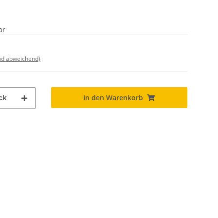
ar
nd abweichend)
In den Warenkorb
ck