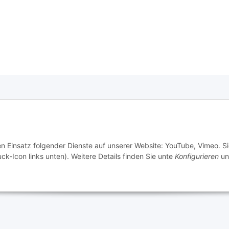
e Informationen
tz
en Einsatz folgender Dienste auf unserer Website: YouTube, Vimeo. S
m
ck-Icon links unten). Weitere Details finden Sie unte
Konfigurieren
un