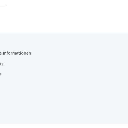
e Informationen
tz
m