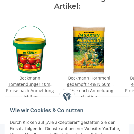
Artikel:
Beckmann
Beckmann Hornmehl
B
Tomatendünger 10m²
gedämpft 14% N 50m²
4
Preise nach Anmeldung
Eimer 1 kg
Preise nach Anmeldung
5,0 kg
Prei
sichtbar
sichtbar
Wie wir Cookies & Co nutzen
Durch Klicken auf „Alle akzeptieren“ gestatten Sie den
Einsatz folgender Dienste auf unserer Website: YouTube,