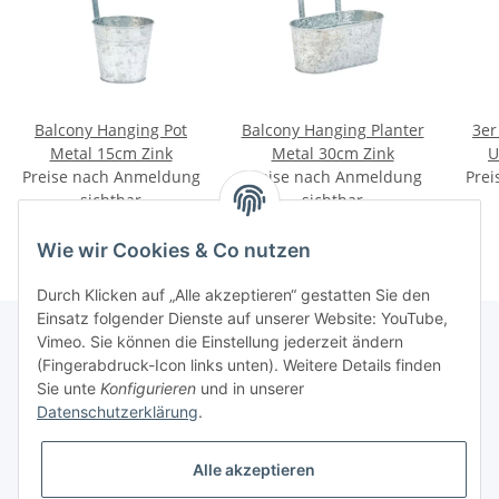
Balcony Hanging Pot
Balcony Hanging Planter
3er
Metal 15cm Zink
Metal 30cm Zink
U
Preise nach Anmeldung
Preise nach Anmeldung
Prei
sichtbar
sichtbar
Wie wir Cookies & Co nutzen
Durch Klicken auf „Alle akzeptieren“ gestatten Sie den
Einsatz folgender Dienste auf unserer Website: YouTube,
Vimeo. Sie können die Einstellung jederzeit ändern
(Fingerabdruck-Icon links unten). Weitere Details finden
Informationen
Sie unte
Konfigurieren
und in unserer
Datenschutzerklärung
.
Gesetzliche Informationen
Alle akzeptieren